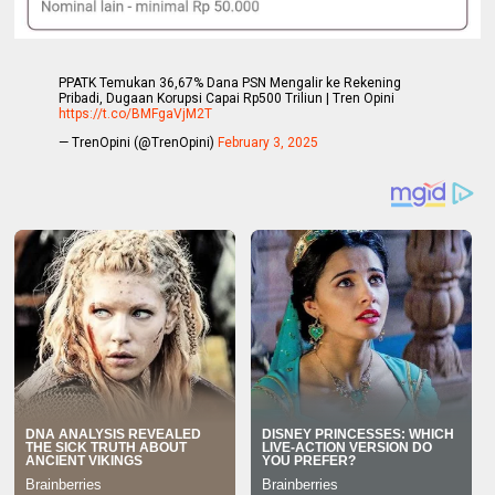
PPATK Temukan 36,67% Dana PSN Mengalir ke Rekening
Pribadi, Dugaan Korupsi Capai Rp500 Triliun | Tren Opini
https://t.co/BMFgaVjM2T
— TrenOpini (@TrenOpini)
February 3, 2025