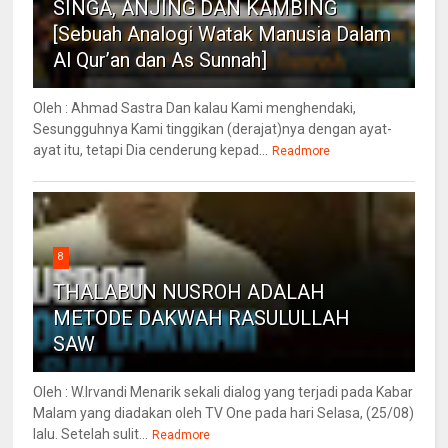
SINGA, ANJING DAN KAMBING
[Sebuah Analogi Watak Manusia Dalam
Al Qur’an dan As Sunnah]
Oleh : Ahmad Sastra Dan kalau Kami menghendaki,
Sesungguhnya Kami tinggikan (derajat)nya dengan ayat-
ayat itu, tetapi Dia cenderung kepad...
Readmore
8
THALABUN NUSROH ADALAH
METODE DAKWAH RASULULLAH
SAW
Oleh : W.Irvandi Menarik sekali dialog yang terjadi pada Kabar
Malam yang diadakan oleh TV One pada hari Selasa, (25/08)
lalu. Setelah sulit...
Readmore