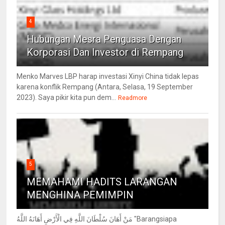
4
Hubungan Mesra Penguasa Dengan
Korporasi Dan Investor di Rempang
Menko Marves LBP harap investasi Xinyi China tidak lepas
karena konflik Rempang (Antara, Selasa, 19 September
2023). Saya pikir kita pun dem...
Readmore
5
MEMAHAMI HADITS LARANGAN
MENGHINA PEMIMPIN
مَنْ أَهَانَ سُلْطَانَ اللَّهِ فِي الْأَرْضِ أَهَانَهُ اللَّهُ "Barangsiapa