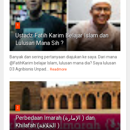
1
Ustadz Fatih Karim Belajar Islam dan
Lulusan Mana Sih ?
Banyak dan sering pertanyaan diajukan ke saya. Dari mana
@FatihKarim belajar Islam, lulusan mana dia? Saya lulusan
D3 Agribisnis Unpad...
Readmore
2
Perbedaan Imarah (الإمارة ) dan
Khilafah (الخلافة )