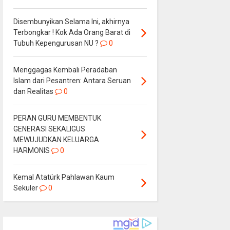
Disembunyikan Selama Ini, akhirnya
Terbongkar ! Kok Ada Orang Barat di
Tubuh Kepengurusan NU ?
0
Menggagas Kembali Peradaban
Islam dari Pesantren: Antara Seruan
dan Realitas
0
PERAN GURU MEMBENTUK
GENERASI SEKALIGUS
MEWUJUDKAN KELUARGA
HARMONIS
0
Kemal Atatürk Pahlawan Kaum
Sekuler
0