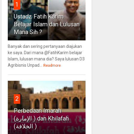
1
Ustadz Fatih Karim
Belajar Islam dan Lulusan
Mana Sih ?
Banyak dan sering pertanyaan diajukan
ke saya. Dari mana @FatihKarim belajar
Islam, lulusan mana dia? Saya lulusan D3
Agribisnis Unpad...
Readmore
2
Perbedaan Imarah
(الإمارة ) dan Khilafah
(الخلافة )