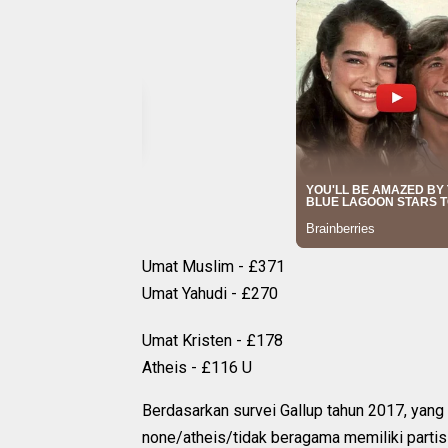
Umat Muslim - £371
Umat Yahudi - £270
Umat Kristen - £178
Atheis - £116 U
Berdasarkan survei Gallup tahun 2017, yang 
none/atheis/tidak beragama memiliki partisi