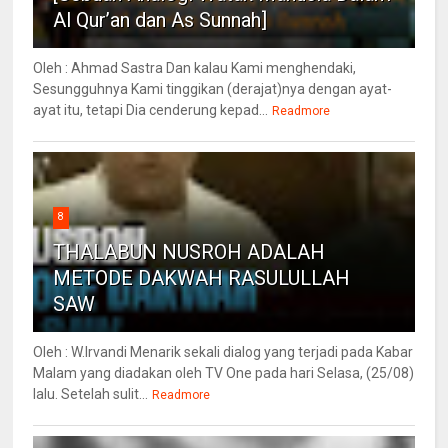
Al Qur’an dan As Sunnah]
Oleh : Ahmad Sastra Dan kalau Kami menghendaki,
Sesungguhnya Kami tinggikan (derajat)nya dengan ayat-
ayat itu, tetapi Dia cenderung kepad...
Readmore
8
THALABUN NUSROH ADALAH
METODE DAKWAH RASULULLAH
SAW
Oleh : W.Irvandi Menarik sekali dialog yang terjadi pada Kabar
Malam yang diadakan oleh TV One pada hari Selasa, (25/08)
lalu. Setelah sulit...
Readmore