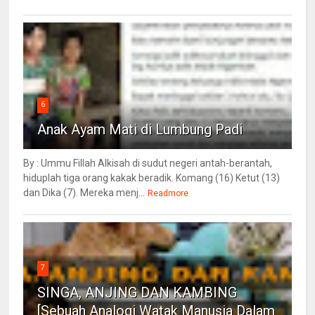
6
Anak Ayam Mati di Lumbung Padi
By : Ummu Fillah Alkisah di sudut negeri antah-berantah,
hiduplah tiga orang kakak beradik. Komang (16) Ketut (13)
dan Dika (7). Mereka menj...
Readmore
7
SINGA, ANJING DAN KAMBING
[Sebuah Analogi Watak Manusia Dalam