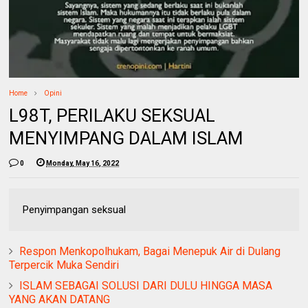
Home
Opini
L98T, PERILAKU SEKSUAL
MENYIMPANG DALAM ISLAM
0
Monday, May 16, 2022
Penyimpangan seksual
Respon Menkopolhukam, Bagai Menepuk Air di Dulang
Terpercik Muka Sendiri
ISLAM SEBAGAI SOLUSI DARI DULU HINGGA MASA
YANG AKAN DATANG