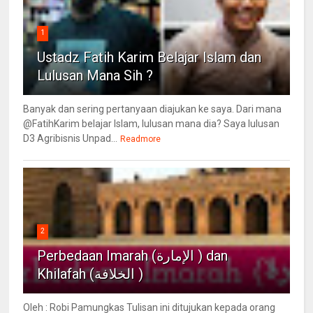
1
Ustadz Fatih Karim Belajar Islam dan
Lulusan Mana Sih ?
Banyak dan sering pertanyaan diajukan ke saya. Dari mana
@FatihKarim belajar Islam, lulusan mana dia? Saya lulusan
D3 Agribisnis Unpad...
Readmore
2
Perbedaan Imarah (الإمارة ) dan
Khilafah (الخلافة )
Oleh : Robi Pamungkas Tulisan ini ditujukan kepada orang