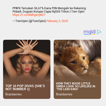
PPATK Temukan 36,67% Dana PSN Mengalir ke Rekening
Pribadi, Dugaan Korupsi Capai Rp500 Triliun | Tren Opini
https://t.co/BMFgaVjM2T
— TrenOpini (@TrenOpini)
February 3, 2025