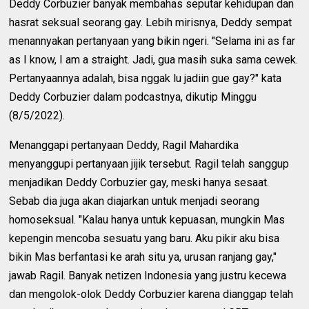
Deddy Corbuzier banyak membahas seputar kehidupan dan
hasrat seksual seorang gay. Lebih mirisnya, Deddy sempat
menannyakan pertanyaan yang bikin ngeri. "Selama ini as far
as I know, I am a straight. Jadi, gua masih suka sama cewek.
Pertanyaannya adalah, bisa nggak lu jadiin gue gay?" kata
Deddy Corbuzier dalam podcastnya, dikutip Minggu
(8/5/2022).
Menanggapi pertanyaan Deddy, Ragil Mahardika
menyanggupi pertanyaan jijik tersebut. Ragil telah sanggup
menjadikan Deddy Corbuzier gay, meski hanya sesaat.
Sebab dia juga akan diajarkan untuk menjadi seorang
homoseksual. "Kalau hanya untuk kepuasan, mungkin Mas
kepengin mencoba sesuatu yang baru. Aku pikir aku bisa
bikin Mas berfantasi ke arah situ ya, urusan ranjang gay,"
jawab Ragil. Banyak netizen Indonesia yang justru kecewa
dan mengolok-olok Deddy Corbuzier karena dianggap telah