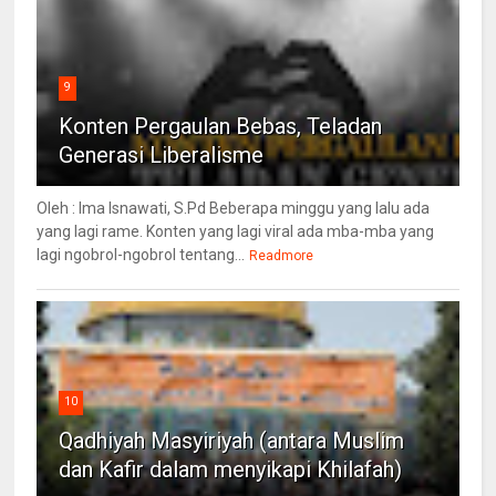
9
Konten Pergaulan Bebas, Teladan
Generasi Liberalisme
Oleh : Ima Isnawati, S.Pd Beberapa minggu yang lalu ada
yang lagi rame. Konten yang lagi viral ada mba-mba yang
lagi ngobrol-ngobrol tentang...
Readmore
10
Qadhiyah Masyiriyah (antara Muslim
dan Kafir dalam menyikapi Khilafah)