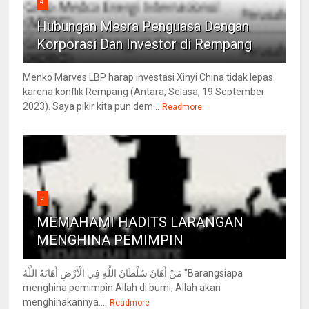
4
Hubungan Mesra Penguasa Dengan
Korporasi Dan Investor di Rempang
Menko Marves LBP harap investasi Xinyi China tidak lepas
karena konflik Rempang (Antara, Selasa, 19 September
2023). Saya pikir kita pun dem...
Readmore
5
MEMAHAMI HADITS LARANGAN
MENGHINA PEMIMPIN
مَنْ أَهَانَ سُلْطَانَ اللَّهِ فِي الْأَرْضِ أَهَانَهُ اللَّهُ "Barangsiapa
menghina pemimpin Allah di bumi, Allah akan
menghinakannya....
Readmore