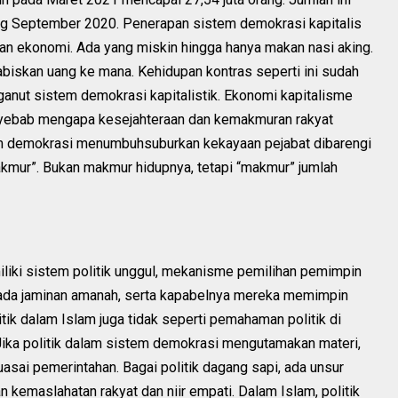
ing September 2020. Penerapan sistem demokrasi kapitalis
gan ekonomi. Ada yang miskin hingga hanya makan nasi aking.
biskan uang ke mana. Kehidupan kontras seperti ini sudah
ganut sistem demokrasi kapitalistik. Ekonomi kapitalisme
nyebab mengapa kesejahteraan dan kemakmuran rakyat
tem demokrasi menumbuhsuburkan kekayaan pejabat dibarengi
akmur”. Bukan makmur hidupnya, tetapi “makmur” jumlah
iki sistem politik unggul, mekanisme pemilihan pemimpin
 ada jaminan amanah, serta kapabelnya mereka memimpin
ik dalam Islam juga tidak seperti pemahaman politik di
 Jika politik dalam sistem demokrasi mengutamakan materi,
asai pemerintahan. Bagai politik dagang sapi, ada unsur
 kemaslahatan rakyat dan niir empati. Dalam Islam, politik