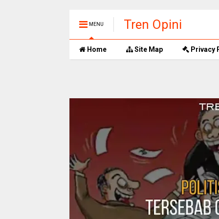
Tren Opini
MENU
Home
Site Map
Privacy 