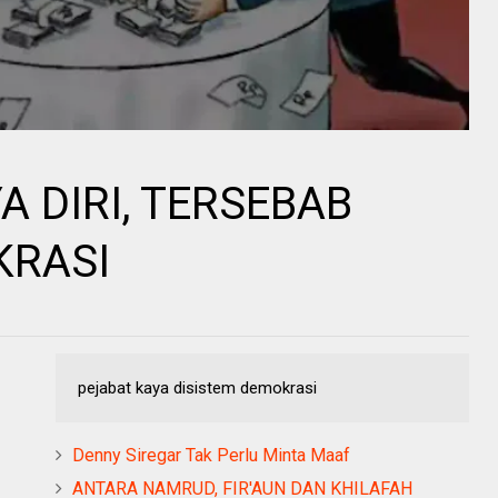
A DIRI, TERSEBAB
KRASI
pejabat kaya disistem demokrasi
Denny Siregar Tak Perlu Minta Maaf
ANTARA NAMRUD, FIR'AUN DAN KHILAFAH