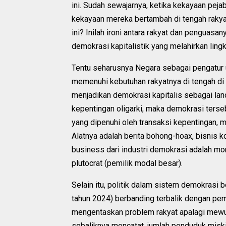
ini. Sudah sewajarnya, ketika kekayaan peja
kekayaan mereka bertambah di tengah rakya
ini? Inilah ironi antara rakyat dan pengua
demokrasi kapitalistik yang melahirkan ling
Tentu seharusnya Negara sebagai pengatur
memenuhi kebutuhan rakyatnya di tengah di k
menjadikan demokrasi kapitalis sebagai la
kepentingan oligarki, maka demokrasi terseb
yang dipenuhi oleh transaksi kepentingan, 
Alatnya adalah berita bohong-hoax, bisnis 
business dari industri demokrasi adalah mo
plutocrat (pemilik modal besar).
Selain itu, politik dalam sistem demokrasi
tahun 2024) berbanding terbalik dengan peme
mengentaskan problem rakyat apalagi mewuj
sebaliknya mencatat, jumlah penduduk miski