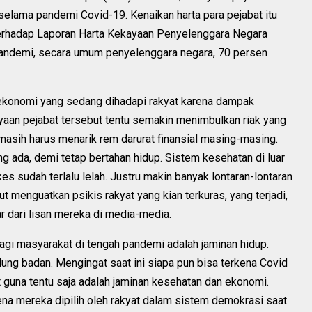
elama pandemi Covid-19. Kenaikan harta para pejabat itu
terhadap Laporan Harta Kekayaan Penyelenggara Negara
pandemi, secara umum penyelenggara negara, 70 persen
is ekonomi yang sedang dihadapi rakyat karena dampak
aan pejabat tersebut tentu semakin menimbulkan riak yang
 masih harus menarik rem darurat finansial masing-masing.
da, demi tetap bertahan hidup. Sistem kesehatan di luar
es sudah terlalu lelah. Justru makin banyak lontaran-lontaran
 menguatkan psikis rakyat yang kian terkuras, yang terjadi,
ar dari lisan mereka di media-media.
bagi masyarakat di tengah pandemi adalah jaminan hidup.
ng badan. Mengingat saat ini siapa pun bisa terkena Covid
t guna tentu saja adalah jaminan kesehatan dan ekonomi.
ena mereka dipilih oleh rakyat dalam sistem demokrasi saat