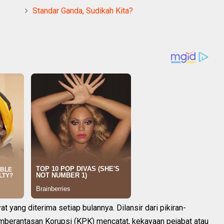
Standar Ganda, Sudikah Kita?
at yang diterima setiap bulannya. Dilansir dari pikiran-
berantasan Korupsi (KPK) mencatat, kekayaan pejabat atau