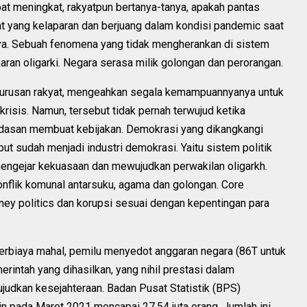
bat meningkat, rakyatpun bertanya-tanya, apakah pantas
t yang kelaparan dan berjuang dalam kondisi pandemic saat
sanya. Sebuah fenomena yang tidak mengherankan di sistem
karan oligarki. Negara serasa milik golongan dan perorangan.
 urusan rakyat, mengeahkan segala kemampuannyanya untuk
risis. Namun, tersebut tidak pernah terwujud ketika
ndasan membuat kebijakan. Demokrasi yang dikangkangi
ut sudah menjadi industri demokrasi. Yaitu sistem politik
mengejar kekuasaan dan mewujudkan perwakilan oligarkh.
konflik komunal antarsuku, agama dan golongan. Core
ney politics dan korupsi sesuai dengan kepentingan para
 berbiaya mahal, pemilu menyedot anggaran negara (86T untuk
rintah yang dihasilkan, yang nihil prestasi dalam
udkan kesejahteraan. Badan Pusat Statistik (BPS)
n pada Maret 2021 mencapai 27,54 juta orang. Jumlah ini