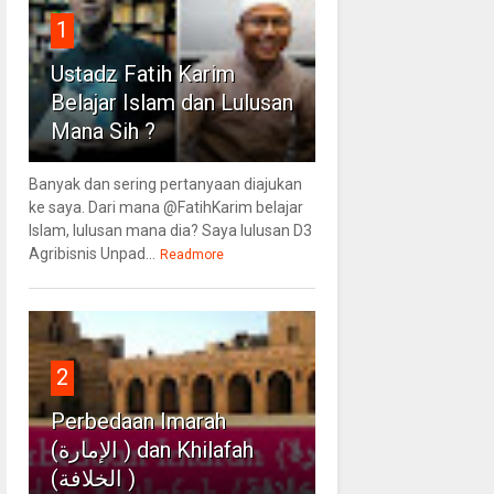
1
Ustadz Fatih Karim
Belajar Islam dan Lulusan
Mana Sih ?
Banyak dan sering pertanyaan diajukan
ke saya. Dari mana @FatihKarim belajar
Islam, lulusan mana dia? Saya lulusan D3
Agribisnis Unpad...
Readmore
2
Perbedaan Imarah
(الإمارة ) dan Khilafah
(الخلافة )