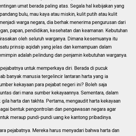
ntingan umat berada paling atas. Segala hal kebijakan yang
ndang bulu, mau kaya atau miskin, kulit putih atau kulit
 menjadi warga negara, dia berhak menerima pengurusan dari
gan, papan, pendidikan, kesehatan dan keamanan. Kebutuhan
dirasakan oleh seluruh warganya. Dimana kesemuanya itu
 satu prinsip aqidah yang jelas dan kemampuan dalam
emimpin adalah pelindung dan penjamin kebutuhan warganya.
pejabatnya untuk memperkaya diri. Berada di pucuk
 banyak manusia tergelincir lantaran harta yang ia
sumber kekayaan para pejabat negeri ini? Boleh saja
 tuntas dari mana sumber kekayaannya. Sementara, dalam
k gila harta dan takhta. Pertama, mengaudit harta kekayaan
sebagai bentuk pengontrolan dan pengawasan negara agar
tuk meraup pundi-pundi uang ke kantong pribadinya.
ra pejabatnya. Mereka harus menyadari bahwa harta dan