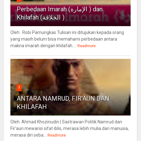
Perbedaan Imarah (الإمارة ) dan
Khilafah (الخلافة )
Oleh : Robi Pamungkas Tulisan ini ditujukan kepada orang
yang masih belum bisa memahami perbedaan antara
makna imarah dengan khilafah....
Readmore
3
ANTARA NAMRUD, FIR'AUN DAN
KHILAFAH
Oleh: Ahmad Khozinudin | Sastrawan Politik Namrud dan
Fir'aun mewarisi sifat iblis, merasa lebih mulia dari manusia,
merasa diri seba...
Readmore