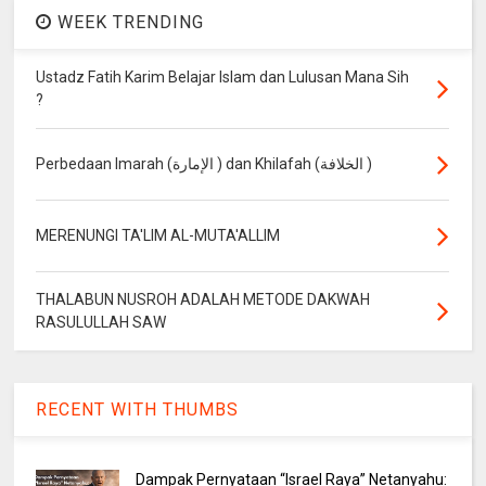
WEEK TRENDING
Ustadz Fatih Karim Belajar Islam dan Lulusan Mana Sih
?
Perbedaan Imarah (الإمارة ) dan Khilafah (الخلافة )
MERENUNGI TA'LIM AL-MUTA'ALLIM
THALABUN NUSROH ADALAH METODE DAKWAH
RASULULLAH SAW
RECENT WITH THUMBS
Dampak Pernyataan “Israel Raya” Netanyahu: