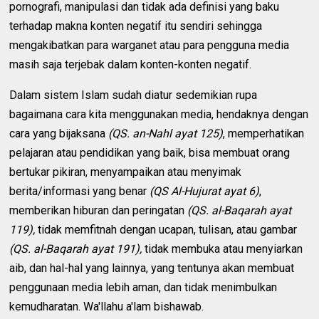
pornografi, manipulasi dan tidak ada definisi yang baku
terhadap makna konten negatif itu sendiri sehingga
mengakibatkan para warganet atau para pengguna media
masih saja terjebak dalam konten-konten negatif.
Dalam sistem Islam sudah diatur sedemikian rupa
bagaimana cara kita menggunakan media, hendaknya dengan
cara yang bijaksana
(QS. an-Nahl ayat 125)
, memperhatikan
pelajaran atau pendidikan yang baik, bisa membuat orang
bertukar pikiran, menyampaikan atau menyimak
berita/informasi yang benar
(QS Al-Hujurat ayat 6)
,
memberikan hiburan dan peringatan
(QS. al-Baqarah ayat
119),
tidak memfitnah dengan ucapan, tulisan, atau gambar
(QS. al-Baqarah ayat 191),
tidak membuka atau menyiarkan
aib, dan hal-hal yang lainnya, yang tentunya akan membuat
penggunaan media lebih aman, dan tidak menimbulkan
kemudharatan. Wa'llahu a'lam bishawab.