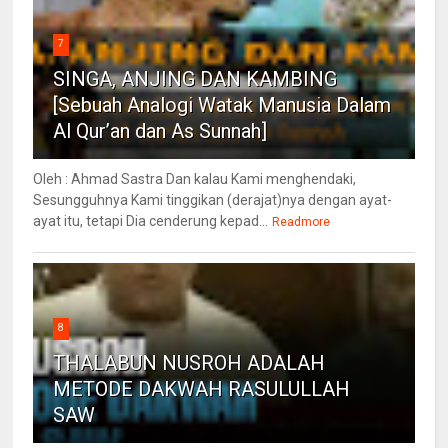
7
SINGA, ANJING DAN KAMBING
[Sebuah Analogi Watak Manusia Dalam
Al Qur’an dan As Sunnah]
Oleh : Ahmad Sastra Dan kalau Kami menghendaki,
Sesungguhnya Kami tinggikan (derajat)nya dengan ayat-
ayat itu, tetapi Dia cenderung kepad...
Readmore
8
THALABUN NUSROH ADALAH
METODE DAKWAH RASULULLAH
SAW