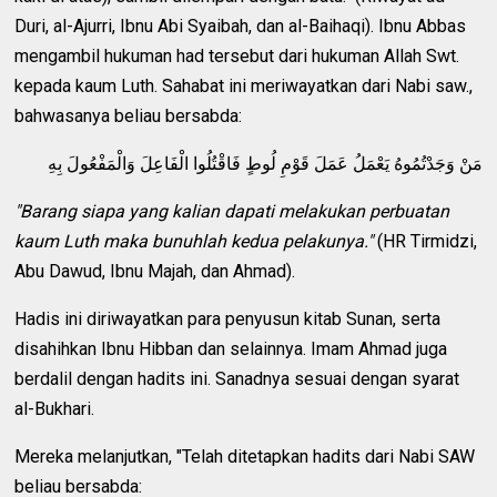
Duri, al-Ajurri, Ibnu Abi Syaibah, dan al-Baihaqi). Ibnu Abbas
mengambil hukuman had tersebut dari hukuman Allah Swt.
kepada kaum Luth. Sahabat ini meriwayatkan dari Nabi saw.,
bahwasanya beliau bersabda:
مَنْ وَجَدْتُمُوهُ يَعْمَلُ عَمَلَ قَوْمِ لُوطٍ فَاقْتُلُوا الْفَاعِلَ وَالْمَفْعُولَ بِهِ
"Barang siapa yang kalian dapati melakukan perbuatan
kaum Luth maka bunuhlah kedua pelakunya."
(HR Tirmidzi,
Abu Dawud, Ibnu Majah, dan Ahmad).
Hadis ini diriwayatkan para penyusun kitab Sunan, serta
disahihkan Ibnu Hibban dan selainnya. Imam Ahmad juga
berdalil dengan hadits ini. Sanadnya sesuai dengan syarat
al-Bukhari.
Mereka melanjutkan, "Telah ditetapkan hadits dari Nabi SAW
beliau bersabda: