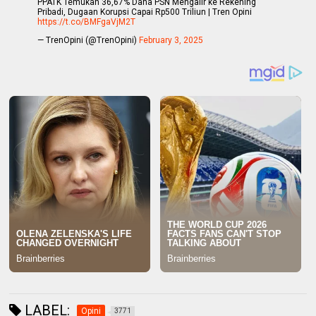
PPATK Temukan 36,67% Dana PSN Mengalir ke Rekening
Pribadi, Dugaan Korupsi Capai Rp500 Triliun | Tren Opini
https://t.co/BMFgaVjM2T
— TrenOpini (@TrenOpini)
February 3, 2025
LABEL:
Opini
3771