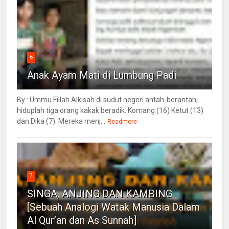
6
Anak Ayam Mati di Lumbung Padi
By : Ummu Fillah Alkisah di sudut negeri antah-berantah,
hiduplah tiga orang kakak beradik. Komang (16) Ketut (13)
dan Dika (7). Mereka menj...
Readmore
7
SINGA, ANJING DAN KAMBING
[Sebuah Analogi Watak Manusia Dalam
Al Qur’an dan As Sunnah]