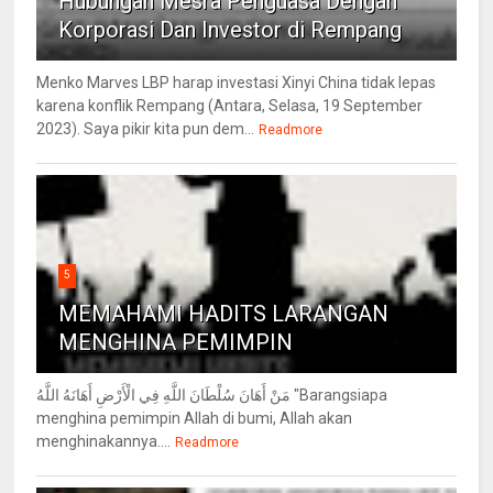
Hubungan Mesra Penguasa Dengan
Korporasi Dan Investor di Rempang
Menko Marves LBP harap investasi Xinyi China tidak lepas
karena konflik Rempang (Antara, Selasa, 19 September
2023). Saya pikir kita pun dem...
Readmore
5
MEMAHAMI HADITS LARANGAN
MENGHINA PEMIMPIN
مَنْ أَهَانَ سُلْطَانَ اللَّهِ فِي الْأَرْضِ أَهَانَهُ اللَّهُ "Barangsiapa
menghina pemimpin Allah di bumi, Allah akan
menghinakannya....
Readmore