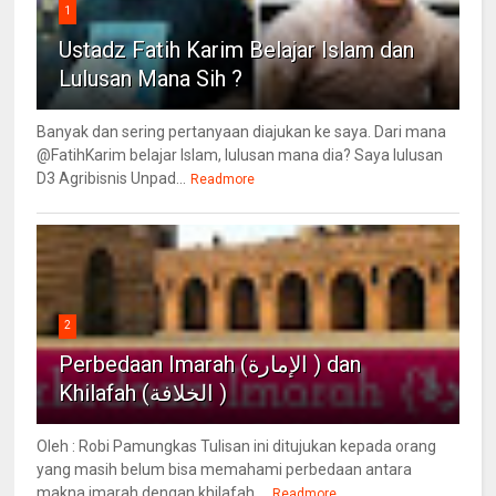
1
Ustadz Fatih Karim Belajar Islam dan
Lulusan Mana Sih ?
Banyak dan sering pertanyaan diajukan ke saya. Dari mana
@FatihKarim belajar Islam, lulusan mana dia? Saya lulusan
D3 Agribisnis Unpad...
Readmore
2
Perbedaan Imarah (الإمارة ) dan
Khilafah (الخلافة )
Oleh : Robi Pamungkas Tulisan ini ditujukan kepada orang
yang masih belum bisa memahami perbedaan antara
makna imarah dengan khilafah....
Readmore