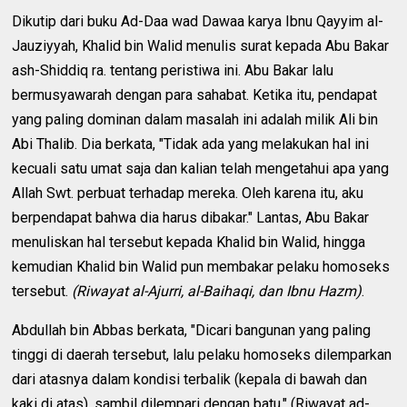
Dikutip dari buku Ad-Daa wad Dawaa karya Ibnu Qayyim al-
Jauziyyah, Khalid bin Walid menulis surat kepada Abu Bakar
ash-Shiddiq ra. tentang peristiwa ini. Abu Bakar lalu
bermusyawarah dengan para sahabat. Ketika itu, pendapat
yang paling dominan dalam masalah ini adalah milik Ali bin
Abi Thalib. Dia berkata, "Tidak ada yang melakukan hal ini
kecuali satu umat saja dan kalian telah mengetahui apa yang
Allah Swt. perbuat terhadap mereka. Oleh karena itu, aku
berpendapat bahwa dia harus dibakar." Lantas, Abu Bakar
menuliskan hal tersebut kepada Khalid bin Walid, hingga
kemudian Khalid bin Walid pun membakar pelaku homoseks
tersebut.
(Riwayat al-Ajurri, al-Baihaqi, dan Ibnu Hazm)
.
Abdullah bin Abbas berkata, "Dicari bangunan yang paling
tinggi di daerah tersebut, lalu pelaku homoseks dilemparkan
dari atasnya dalam kondisi terbalik (kepala di bawah dan
kaki di atas), sambil dilempari dengan batu." (Riwayat ad-