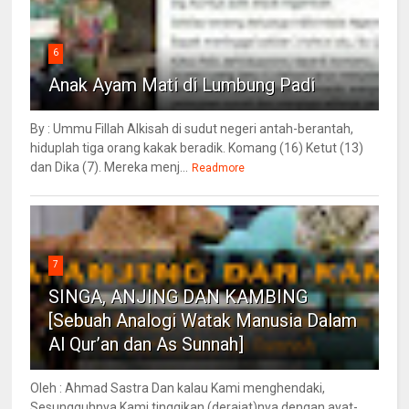
6
Anak Ayam Mati di Lumbung Padi
By : Ummu Fillah Alkisah di sudut negeri antah-berantah,
hiduplah tiga orang kakak beradik. Komang (16) Ketut (13)
dan Dika (7). Mereka menj...
Readmore
7
SINGA, ANJING DAN KAMBING
[Sebuah Analogi Watak Manusia Dalam
Al Qur’an dan As Sunnah]
Oleh : Ahmad Sastra Dan kalau Kami menghendaki,
Sesungguhnya Kami tinggikan (derajat)nya dengan ayat-