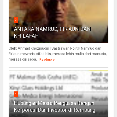
3
ANTARA NAMRUD, FIR'AUN DAN
KHILAFAH
Oleh: Ahmad Khozinudin | Sastrawan Politik Namrud dan
Fir'aun mewarisi sifat iblis, merasa lebih mulia dari manusia,
merasa diri seba...
Readmore
4
Hubungan Mesra Penguasa Dengan
Korporasi Dan Investor di Rempang