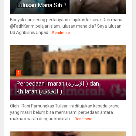
Lulusan Mana Sih ?
Banyak dan sering pertanyaan diajukan ke saya. Dari mana
@FatihKarim belajar Islam, lulusan mana dia? Saya lulusan
D3 Agribisnis Unpad...
Readmore
2
Perbedaan Imarah (الإمارة ) dan
Khilafah (الخلافة )
Oleh : Robi Pamungkas Tulisan ini ditujukan kepada orang
yang masih belum bisa memahami perbedaan antara
makna imarah dengan khilafah....
Readmore