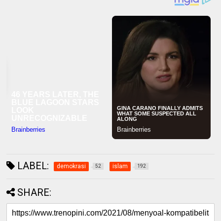
LABEL:
demokrasi
islam
52
192
SHARE: