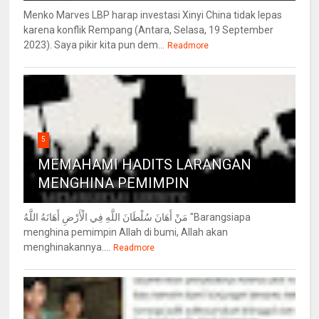
Menko Marves LBP harap investasi Xinyi China tidak lepas
karena konflik Rempang (Antara, Selasa, 19 September
2023). Saya pikir kita pun dem...
Readmore
5
MEMAHAMI HADITS LARANGAN
MENGHINA PEMIMPIN
مَنْ أَهَانَ سُلْطَانَ اللَّهِ فِي الْأَرْضِ أَهَانَهُ اللَّهُ "Barangsiapa
menghina pemimpin Allah di bumi, Allah akan
menghinakannya....
Readmore