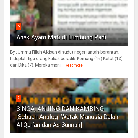
6
Anak Ayam Mati di Lumbung Padi
By : Ummu Fillah Alkisah di sudut negeri antah-berantah,
hiduplah tiga orang kakak beradik. Komang (16) Ketut (13)
dan Dika (7). Mereka menj...
Readmore
7
SINGA, ANJING DAN KAMBING
[Sebuah Analogi Watak Manusia Dalam
Al Qur’an dan As Sunnah]