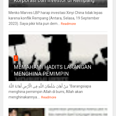
Korporasi Dan Investor di Rempang
Menko Marves LBP harap investasi Xinyi China tidak lepas
karena konflik Rempang (Antara, Selasa, 19 September
2023). Saya pikir kita pun dem...
Readmore
5
MEMAHAMI HADITS LARANGAN
MENGHINA PEMIMPIN
مَنْ أَهَانَ سُلْطَانَ اللَّهِ فِي الْأَرْضِ أَهَانَهُ اللَّهُ "Barangsiapa
menghina pemimpin Allah di bumi, Allah akan
menghinakannya....
Readmore