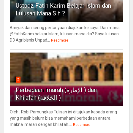
Ustadz Fatih Karim Belajar Islam dan
Lulusan Mana Sih ?
Banyak dan sering pertanyaan diajukan ke saya. Dari mana
@FatihKarim belajar Islam, lulusan mana dia? Saya lulusan
D3 Agribisnis Unpad...
Readmore
2
Perbedaan Imarah (الإمارة ) dan
Khilafah (الخلافة )
Oleh : Robi Pamungkas Tulisan ini ditujukan kepada orang
yang masih belum bisa memahami perbedaan antara
makna imarah dengan khilafah....
Readmore