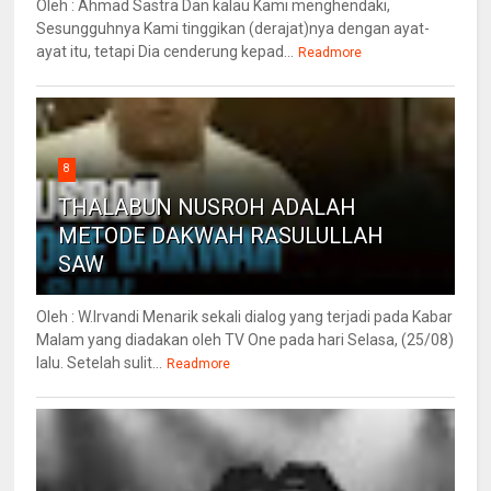
Oleh : Ahmad Sastra Dan kalau Kami menghendaki,
Sesungguhnya Kami tinggikan (derajat)nya dengan ayat-
ayat itu, tetapi Dia cenderung kepad...
Readmore
8
THALABUN NUSROH ADALAH
METODE DAKWAH RASULULLAH
SAW
Oleh : W.Irvandi Menarik sekali dialog yang terjadi pada Kabar
Malam yang diadakan oleh TV One pada hari Selasa, (25/08)
lalu. Setelah sulit...
Readmore