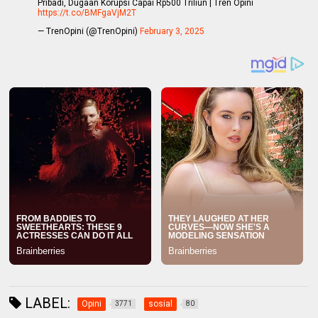
Pribadi, Dugaan Korupsi Capai Rp500 Triliun | Tren Opini
https://t.co/BMFgaVjM2T
— TrenOpini (@TrenOpini)
February 3, 2025
LABEL:
Opini
sosial
3771
80