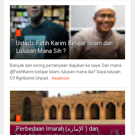
1
Ustadz Fatih Karim Belajar Islam dan
Lulusan Mana Sih ?
Banyak dan sering pertanyaan diajukan ke saya. Dari mana
@FatihKarim belajar Islam, lulusan mana dia? Saya lulusan
D3 Agribisnis Unpad...
Readmore
2
Perbedaan Imarah (الإمارة ) dan