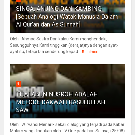
SINGA, ANJING DAN KAMBING
[Sebuah Analogi Watak Manusia Dalam
Al Qur’an dan As Sunnah]
Oleh : Ahmad Sastra Dan kalau Kami menghendaki,
Sesungguhnya Kami tinggikan (derajat)nya dengan ayat-
ayat itu, tetapi Dia cenderung kepad...
Readmore
8
THALABUN NUSROH ADALAH
METODE DAKWAH RASULULLAH
SAW
Oleh : W.Irvandi Menarik sekali dialog yang terjadi pada Kabar
Malam yang diadakan oleh TV One pada hari Selasa, (25/08)