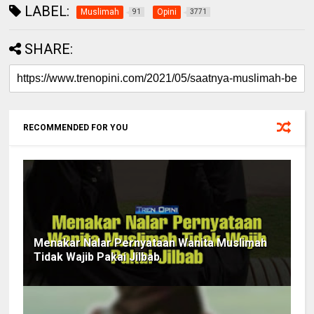
LABEL:
Muslimah
Opini
91
3771
SHARE:
RECOMMENDED FOR YOU
Menakar Nalar Pernyataan Wanita Muslimah
Tidak Wajib Pakai Jilbab