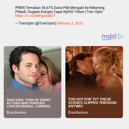
PPATK Temukan 36,67% Dana PSN Mengalir ke Rekening
Pribadi, Dugaan Korupsi Capai Rp500 Triliun | Tren Opini
https://t.co/BMFgaVjM2T
— TrenOpini (@TrenOpini)
February 3, 2025