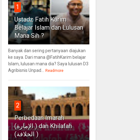
1
Ustadz Fatih Karim
Belajar Islam dan Lulusan
Mana Sih ?
Banyak dan sering pertanyaan diajukan
ke saya. Dari mana @FatihKarim belajar
Islam, lulusan mana dia? Saya lulusan D3
Agribisnis Unpad...
Readmore
2
Perbedaan Imarah
(الإمارة ) dan Khilafah
(الخلافة )