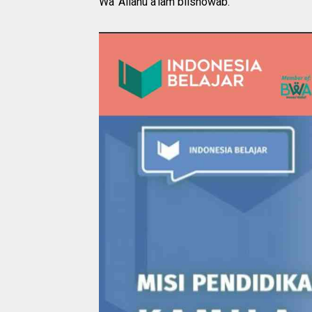
Wa' Allahu a'lam biishowab.