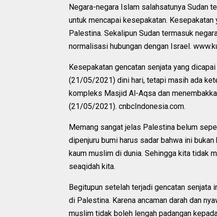
Negara-negara Islam salahsatunya Sudan tel
untuk mencapai kesepakatan. Kesepakatan y
Palestina. Sekalipun Sudan termasuk nega
normalisasi hubungan dengan Israel. www.
Kesepakatan gencatan senjata yang dicapai a
(21/05/2021) dini hari, tetapi masih ada ke
kompleks Masjid Al-Aqsa dan menembakkan g
(21/05/2021). cnbcIndonesia.com.
Memang sangat jelas Palestina belum sepen
dipenjuru bumi harus sadar bahwa ini bukan 
kaum muslim di dunia. Sehingga kita tidak
seaqidah kita.
Begitupun setelah terjadi gencatan senjata
di Palestina. Karena ancaman darah dan ny
muslim tidak boleh lengah padangan kepad