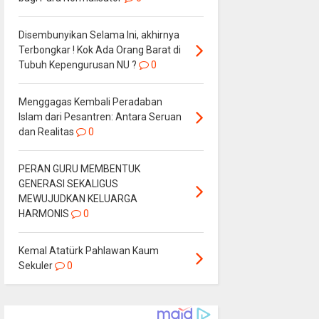
Disembunyikan Selama Ini, akhirnya
Terbongkar ! Kok Ada Orang Barat di
Tubuh Kepengurusan NU ?
0
Menggagas Kembali Peradaban
Islam dari Pesantren: Antara Seruan
dan Realitas
0
PERAN GURU MEMBENTUK
GENERASI SEKALIGUS
MEWUJUDKAN KELUARGA
HARMONIS
0
Kemal Atatürk Pahlawan Kaum
Sekuler
0