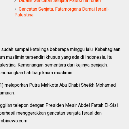
Dibalik Gencatan Senjata Palestina Israel
Gencatan Senjata, Fatamorgana Damai Israel-
Palestina
na sudah sampai ketelinga beberapa minggu lalu. Kebahagiaan
um muslimin tersendiri khusus yang ada di Indonesia. Itu
lestina. Kemenangan sementara dari kejinya penjajah.
enenangkan hati bagi kaum muslimin.
21) melaporkan Putra Mahkota Abu Dhabi Sheikh Mohamed
amaian.
ilan telepon dengan Presiden Mesir Abdel Fattah El-Sisi.
berhasil menggerakkan gencatan senjata Israel dan
rambinews.com