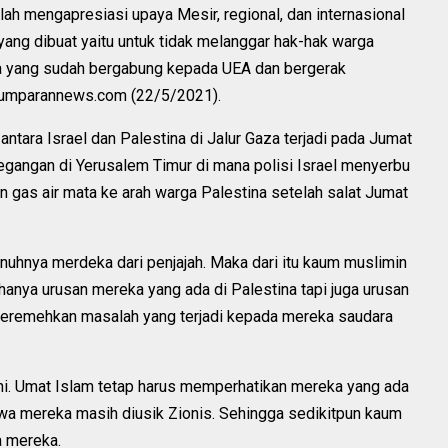
ah mengapresiasi upaya Mesir, regional, dan internasional
ang dibuat yaitu untuk tidak melanggar hak-hak warga
ra yang sudah bergabung kepada UEA dan bergerak
kumparannews.com (22/5/2021).
ntara Israel dan Palestina di Jalur Gaza terjadi pada Jumat
tegangan di Yerusalem Timur di mana polisi Israel menyerbu
as air mata ke arah warga Palestina setelah salat Jumat
uhnya merdeka dari penjajah. Maka dari itu kaum muslimin
hanya urusan mereka yang ada di Palestina tapi juga urusan
 meremehkan masalah yang terjadi kepada mereka saudara
 ini. Umat Islam tetap harus memperhatikan mereka yang ada
awa mereka masih diusik Zionis. Sehingga sedikitpun kaum
a mereka.