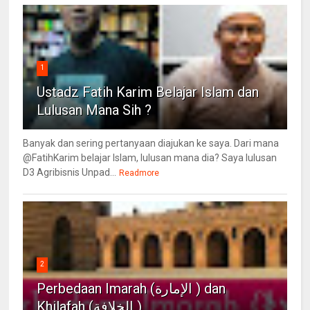
1
Ustadz Fatih Karim Belajar Islam dan
Lulusan Mana Sih ?
Banyak dan sering pertanyaan diajukan ke saya. Dari mana
@FatihKarim belajar Islam, lulusan mana dia? Saya lulusan
D3 Agribisnis Unpad...
Readmore
2
Perbedaan Imarah (الإمارة ) dan
Khilafah (الخلافة )