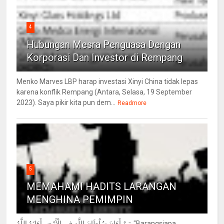
4
Hubungan Mesra Penguasa Dengan
Korporasi Dan Investor di Rempang
Menko Marves LBP harap investasi Xinyi China tidak lepas
karena konflik Rempang (Antara, Selasa, 19 September
2023). Saya pikir kita pun dem...
Readmore
5
MEMAHAMI HADITS LARANGAN
MENGHINA PEMIMPIN
مَنْ أَهَانَ سُلْطَانَ اللَّهِ فِي الْأَرْضِ أَهَانَهُ اللَّهُ "Barangsiapa