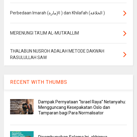
Perbedaan Imarah (الإمارة ) dan Khilafah (الخلافة )
MERENUNGI TA'LIM AL-MUTA'ALLIM
THALABUN NUSROH ADALAH METODE DAKWAH
RASULULLAH SAW
RECENT WITH THUMBS
Dampak Pernyataan “Israel Raya” Netanyahu:
Mengguncang Kesepakatan Oslo dan
Tamparan bagi Para Normalisator
Disembunyikan Selama Ini, akhirnya