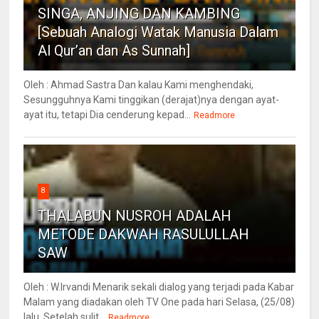
SINGA, ANJING DAN KAMBING
[Sebuah Analogi Watak Manusia Dalam
Al Qur’an dan As Sunnah]
Oleh : Ahmad Sastra Dan kalau Kami menghendaki,
Sesungguhnya Kami tinggikan (derajat)nya dengan ayat-
ayat itu, tetapi Dia cenderung kepad...
Readmore
8
THALABUN NUSROH ADALAH
METODE DAKWAH RASULULLAH
SAW
Oleh : W.Irvandi Menarik sekali dialog yang terjadi pada Kabar
Malam yang diadakan oleh TV One pada hari Selasa, (25/08)
lalu. Setelah sulit...
Readmore