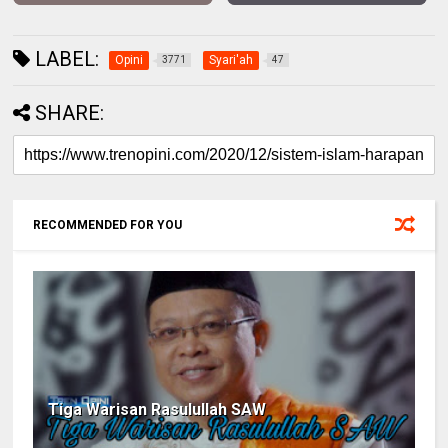
LABEL:
Opini
Syari'ah
3771
47
SHARE:
RECOMMENDED FOR YOU
Tiga Warisan Rasulullah SAW