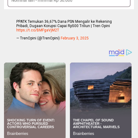
PPATK Temukan 36,67% Dana PSN Mengalir ke Rekening
Pribadi, Dugaan Korupsi Capai Rp500 Triliun | Tren Opini
https://t.co/BMFgaVjM2T
— TrenOpini (@TrenOpini)
February 3, 2025