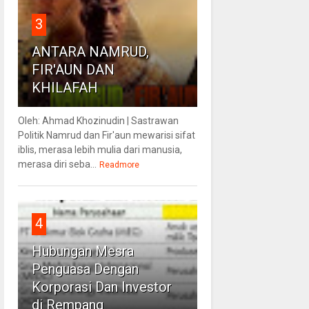
3
ANTARA NAMRUD,
FIR'AUN DAN
KHILAFAH
Oleh: Ahmad Khozinudin | Sastrawan
Politik Namrud dan Fir'aun mewarisi sifat
iblis, merasa lebih mulia dari manusia,
merasa diri seba...
Readmore
4
Hubungan Mesra
Penguasa Dengan
Korporasi Dan Investor
di Rempang