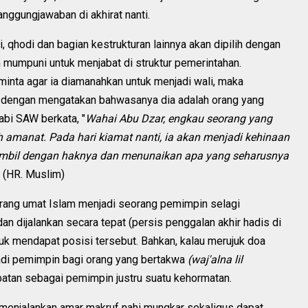
nggungjawaban di akhirat nanti.
, qhodi dan bagian kestrukturan lainnya akan dipilih dengan
an mumpuni untuk menjabat di struktur pemerintahan.
inta agar ia diamanahkan untuk menjadi wali, maka
 dengan mengatakan bahwasanya dia adalah orang yang
bi SAW berkata, "
Wahai Abu Dzar, engkau seorang yang
 amanat. Pada hari kiamat nanti, ia akan menjadi kehinaan
ambil dengan haknya dan menunaikan apa yang seharusnya
. (HR. Muslim)
arang umat Islam menjadi seorang pemimpin selagi
an dijalankan secara tepat (persis penggalan akhir hadis di
tuk mendapat posisi tersebut. Bahkan, kalau merujuk doa
adi pemimpin bagi orang yang bertakwa
(waj'alna lil
abatan sebagai pemimpin justru suatu kehormatan.
menjalankan amar makruf nahi mungkar sekaligus dapat