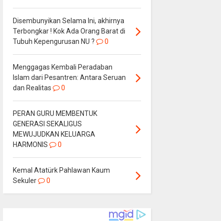
Disembunyikan Selama Ini, akhirnya
Terbongkar ! Kok Ada Orang Barat di
Tubuh Kepengurusan NU ?
0
Menggagas Kembali Peradaban
Islam dari Pesantren: Antara Seruan
dan Realitas
0
PERAN GURU MEMBENTUK
GENERASI SEKALIGUS
MEWUJUDKAN KELUARGA
HARMONIS
0
Kemal Atatürk Pahlawan Kaum
Sekuler
0