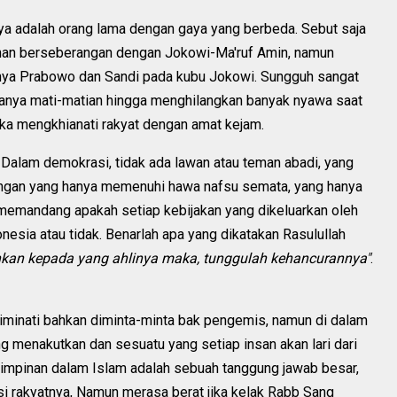
ya adalah orang lama dengan gaya yang berbeda. Sebut saja
nan berseberangan dengan Jokowi-Ma'ruf Amin, namun
tnya Prabowo dan Sandi pada kubu Jokowi. Sungguh sangat
lanya mati-matian hingga menghilangkan banyak nyawa saat
eka mengkhianati rakyat dengan amat kejam.
Dalam demokrasi, tidak ada lawan atau teman abadi, yang
tingan yang hanya memenuhi hawa nafsu semata, yang hanya
memandang apakah setiap kebijakan yang dikeluarkan oleh
esia atau tidak. Benarlah apa yang dikatakan Rasulullah
rahkan kepada yang ahlinya maka, tunggulah kehancurannya"
.
iminati bahkan diminta-minta bak pengemis, namun di dalam
 menakutkan dan sesuatu yang setiap insan akan lari dari
impinan dalam Islam adalah sebuah tanggung jawab besar,
i rakyatnya, Namun merasa berat jika kelak Rabb Sang