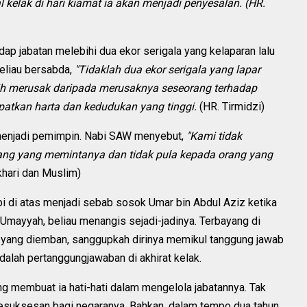
kelak di hari kiamat ia akan menjadi penyesalan. (HR.
p jabatan melebihi dua ekor serigala yang kelaparan lalu
eliau bersabda,
"Tidaklah dua ekor serigala yang lapar
bih merusak daripada merusaknya seseorang terhadap
atkan harta dan kedudukan yang tinggi.
(HR. Tirmidzi)
i menjadi pemimpin. Nabi SAW menyebut,
"Kami tidak
ng yang memintanya dan tidak pula kepada orang yang
khari dan Muslim)
bi di atas menjadi sebab sosok Umar bin Abdul Aziz ketika
 Umayyah, beliau menangis sejadi-jadinya. Terbayang di
 yang diemban, sanggupkah dirinya memikul tanggung jawab
adalah pertanggungjawaban di akhirat kelak.
ng membuat ia hati-hati dalam mengelola jabatannya. Tak
esuksesan bagi negaranya. Bahkan, dalam tempo dua tahun