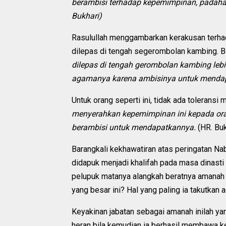
berambisi terhadap kepemimpinan, padahal 
Bukhari)
Rasulullah menggambarkan kerakusan terhada
dilepas di tengah segerombolan kambing. B
dilepas di tengah gerombolan kambing le
agamanya karena ambisinya untuk mendap
Untuk orang seperti ini, tidak ada tolerans
menyerahkan kepemimpinan ini kepada ora
berambisi untuk mendapatkannya.
(HR. Bu
Barangkali kekhawatiran atas peringatan Na
didapuk menjadi khalifah pada masa dinasti
pelupuk matanya alangkah beratnya amanah
yang besar ini? Hal yang paling ia takutkan 
Keyakinan jabatan sebagai amanah inilah ya
heran bila kemudian ia berhasil membawa k