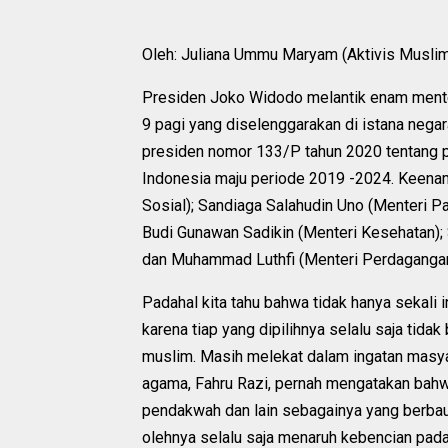
Oleh: Juliana Ummu Maryam (Aktivis Musli
Presiden Joko Widodo melantik enam menter
9 pagi yang diselenggarakan di istana neg
presiden nomor 133/P tahun 2020 tentang p
Indonesia maju periode 2019 -2024. Keenam m
Sosial); Sandiaga Salahudin Uno (Menteri Pa
Budi Gunawan Sadikin (Menteri Kesehatan); 
dan Muhammad Luthfi (Menteri Perdaganga
Padahal kita tahu bahwa tidak hanya sekali 
karena tiap yang dipilihnya selalu saja tid
muslim. Masih melekat dalam ingatan masya
agama, Fahru Razi, pernah mengatakan bahwa 
pendakwah dan lain sebagainya yang berbau
olehnya selalu saja menaruh kebencian pada