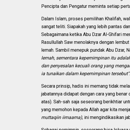
Pencipta dan Pengatur meminta setiap perta
Dalam Islam, proses pemilihan Khalifah, wali
sangat teliti. Siapakah yang lebih pantas d
Sebagaimana ketika Abu Dzar Al-Ghifari mem
Rasullullah Saw menolaknya dengan lembut
lemah. Sambil menepuk pundak Abu Dzar, Na
lemah, sementara kepemimpinan itu adalah
dan penyesalan kecuali orang yang meng
ia tunaikan dalam kepemimpinan tersebut"
Secara prinsip, hadis ini memang tidak mel
jabatannya didapat dengan cara yang benar d
atas). Sah-sah saja seseorang berikhtiar un
yang memohon kepada Allah agar kita menj
muttaqiin iimaama)
, ini mengindikasikan j
Sebagai pemimpin, seseorang bisa leluasa 