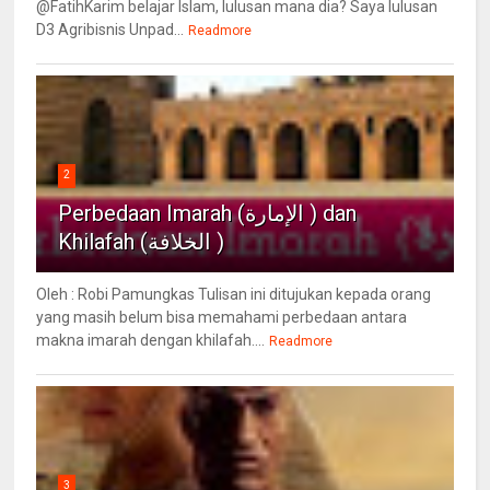
@FatihKarim belajar Islam, lulusan mana dia? Saya lulusan
D3 Agribisnis Unpad...
Readmore
2
Perbedaan Imarah (الإمارة ) dan
Khilafah (الخلافة )
Oleh : Robi Pamungkas Tulisan ini ditujukan kepada orang
yang masih belum bisa memahami perbedaan antara
makna imarah dengan khilafah....
Readmore
3