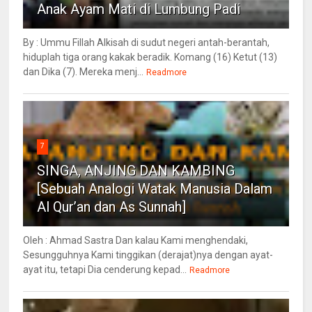
Anak Ayam Mati di Lumbung Padi
By : Ummu Fillah Alkisah di sudut negeri antah-berantah,
hiduplah tiga orang kakak beradik. Komang (16) Ketut (13)
dan Dika (7). Mereka menj...
Readmore
7
SINGA, ANJING DAN KAMBING
[Sebuah Analogi Watak Manusia Dalam
Al Qur’an dan As Sunnah]
Oleh : Ahmad Sastra Dan kalau Kami menghendaki,
Sesungguhnya Kami tinggikan (derajat)nya dengan ayat-
ayat itu, tetapi Dia cenderung kepad...
Readmore