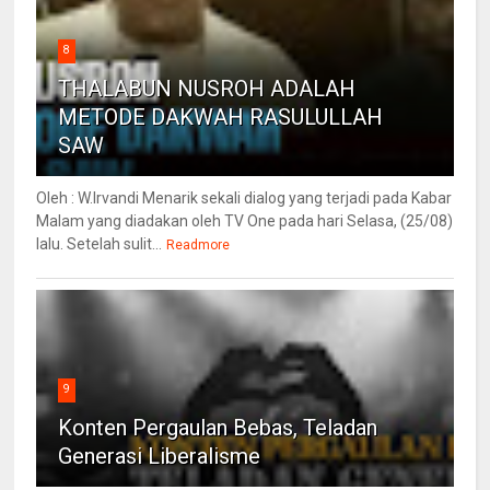
8
THALABUN NUSROH ADALAH
METODE DAKWAH RASULULLAH
SAW
Oleh : W.Irvandi Menarik sekali dialog yang terjadi pada Kabar
Malam yang diadakan oleh TV One pada hari Selasa, (25/08)
lalu. Setelah sulit...
Readmore
9
Konten Pergaulan Bebas, Teladan
Generasi Liberalisme