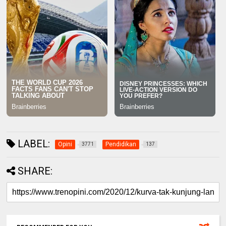
LABEL:
Opini
Pendidikan
3771
137
SHARE: