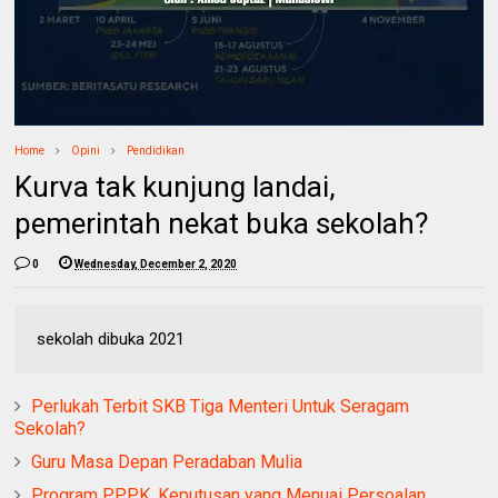
Home
Opini
Pendidikan
Kurva tak kunjung landai,
pemerintah nekat buka sekolah?
0
Wednesday, December 2, 2020
sekolah dibuka 2021
Perlukah Terbit SKB Tiga Menteri Untuk Seragam
Sekolah?
Guru Masa Depan Peradaban Mulia
Program PPPK, Keputusan yang Menuai Persoalan