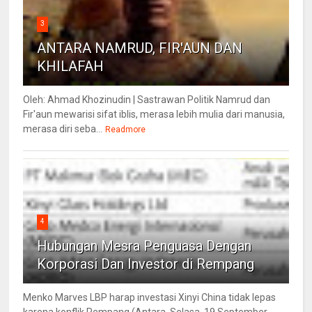
3
ANTARA NAMRUD, FIR'AUN DAN
KHILAFAH
Oleh: Ahmad Khozinudin | Sastrawan Politik Namrud dan
Fir'aun mewarisi sifat iblis, merasa lebih mulia dari manusia,
merasa diri seba...
Readmore
4
Hubungan Mesra Penguasa Dengan
Korporasi Dan Investor di Rempang
Menko Marves LBP harap investasi Xinyi China tidak lepas
karena konflik Rempang (Antara, Selasa, 19 September