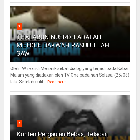
8
THALABUN NUSROH ADALAH
METODE DAKWAH RASULULLAH
SAW
Oleh : W.Irvandi Menarik sekali dialog yang terjadi pada Kabar
Malam yang diadakan oleh TV One pada hari Selasa, (25/08)
lalu. Setelah sulit...
Readmore
9
Konten Pergaulan Bebas, Teladan