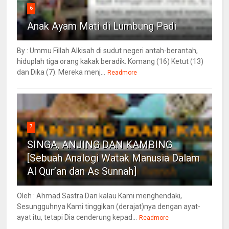
6
Anak Ayam Mati di Lumbung Padi
By : Ummu Fillah Alkisah di sudut negeri antah-berantah,
hiduplah tiga orang kakak beradik. Komang (16) Ketut (13)
dan Dika (7). Mereka menj...
Readmore
7
SINGA, ANJING DAN KAMBING
[Sebuah Analogi Watak Manusia Dalam
Al Qur’an dan As Sunnah]
Oleh : Ahmad Sastra Dan kalau Kami menghendaki,
Sesungguhnya Kami tinggikan (derajat)nya dengan ayat-
ayat itu, tetapi Dia cenderung kepad...
Readmore