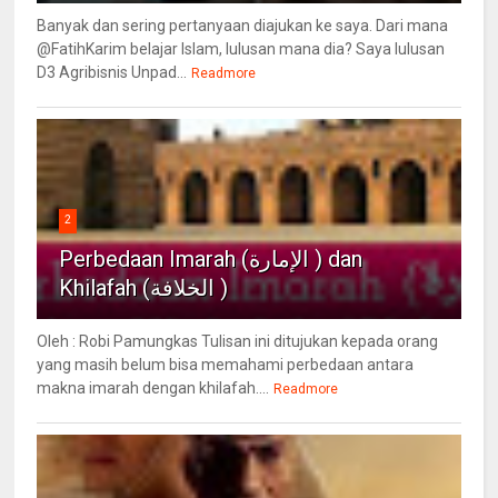
Banyak dan sering pertanyaan diajukan ke saya. Dari mana
@FatihKarim belajar Islam, lulusan mana dia? Saya lulusan
D3 Agribisnis Unpad...
Readmore
2
Perbedaan Imarah (الإمارة ) dan
Khilafah (الخلافة )
Oleh : Robi Pamungkas Tulisan ini ditujukan kepada orang
yang masih belum bisa memahami perbedaan antara
makna imarah dengan khilafah....
Readmore