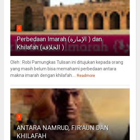
2
Perbedaan Imarah (الإمارة ) dan
Khilafah (الخلافة )
Oleh : Robi Pamungkas Tulisan ini ditujukan kepada orang
yang masih belum bisa memahami perbedaan antara
makna imarah dengan khilafah....
Readmore
3
ANTARA NAMRUD, FIR'AUN DAN
KHILAFAH