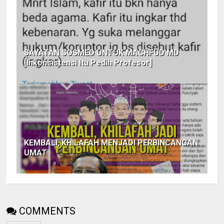
SAYATAN SOSMED UNTUK MACHFUD MD
[Inkonsistensi Itu Pedih Profesor]
KEMBALI, KHILAFAH MENJADI PERBINCANGAN
UMAT
COMMENTS