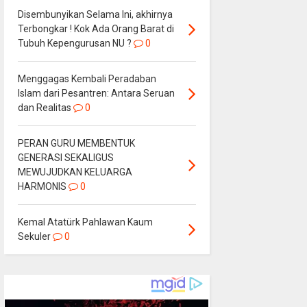
Disembunyikan Selama Ini, akhirnya
Terbongkar ! Kok Ada Orang Barat di
Tubuh Kepengurusan NU ?
0
Menggagas Kembali Peradaban
Islam dari Pesantren: Antara Seruan
dan Realitas
0
PERAN GURU MEMBENTUK
GENERASI SEKALIGUS
MEWUJUDKAN KELUARGA
HARMONIS
0
Kemal Atatürk Pahlawan Kaum
Sekuler
0