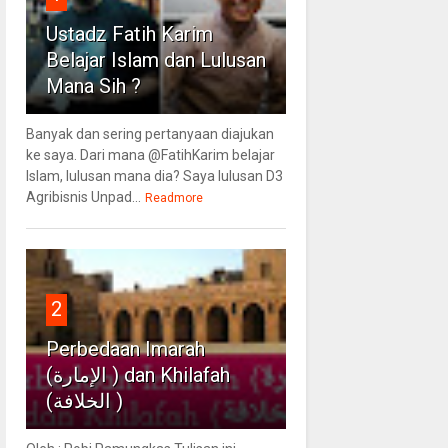
Ustadz Fatih Karim
Belajar Islam dan Lulusan
Mana Sih ?
Banyak dan sering pertanyaan diajukan
ke saya. Dari mana @FatihKarim belajar
Islam, lulusan mana dia? Saya lulusan D3
Agribisnis Unpad...
Readmore
2
Perbedaan Imarah
(الإمارة ) dan Khilafah
(الخلافة )