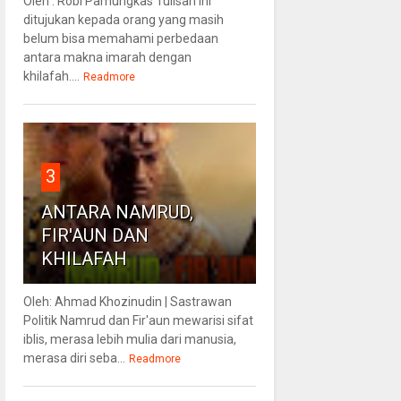
Oleh : Robi Pamungkas Tulisan ini
ditujukan kepada orang yang masih
belum bisa memahami perbedaan
antara makna imarah dengan
khilafah....
Readmore
3
ANTARA NAMRUD,
FIR'AUN DAN
KHILAFAH
Oleh: Ahmad Khozinudin | Sastrawan
Politik Namrud dan Fir'aun mewarisi sifat
iblis, merasa lebih mulia dari manusia,
merasa diri seba...
Readmore