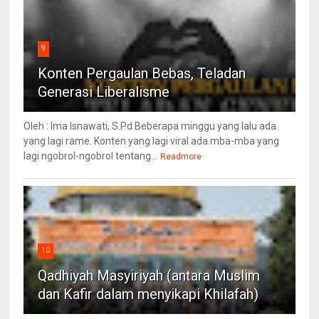
9
Konten Pergaulan Bebas, Teladan
Generasi Liberalisme
Oleh : Ima Isnawati, S.Pd Beberapa minggu yang lalu ada
yang lagi rame. Konten yang lagi viral ada mba-mba yang
lagi ngobrol-ngobrol tentang...
Readmore
10
Qadhiyah Masyiriyah (antara Muslim
dan Kafir dalam menyikapi Khilafah)