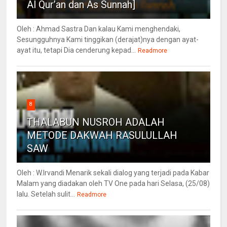
Al Qur’an dan As Sunnah]
Oleh : Ahmad Sastra Dan kalau Kami menghendaki,
Sesungguhnya Kami tinggikan (derajat)nya dengan ayat-
ayat itu, tetapi Dia cenderung kepad...
Readmore
8
THALABUN NUSROH ADALAH
METODE DAKWAH RASULULLAH
SAW
Oleh : W.Irvandi Menarik sekali dialog yang terjadi pada Kabar
Malam yang diadakan oleh TV One pada hari Selasa, (25/08)
lalu. Setelah sulit...
Readmore