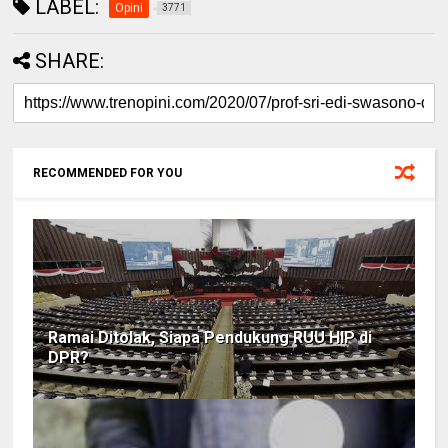
LABEL:
Opini
3771
SHARE:
RECOMMENDED FOR YOU
Ramai Ditolak, Siapa Pendukung RUU HIP di
DPR?