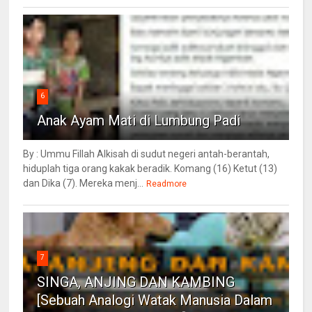
6
Anak Ayam Mati di Lumbung Padi
By : Ummu Fillah Alkisah di sudut negeri antah-berantah,
hiduplah tiga orang kakak beradik. Komang (16) Ketut (13)
dan Dika (7). Mereka menj...
Readmore
7
SINGA, ANJING DAN KAMBING
[Sebuah Analogi Watak Manusia Dalam