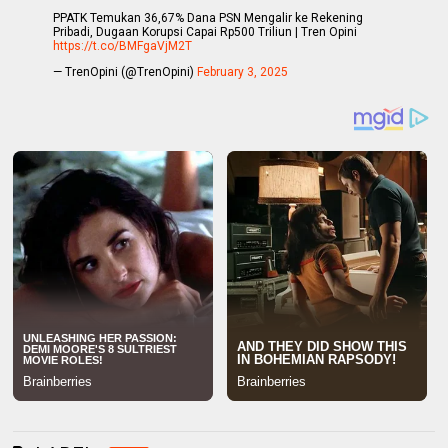
PPATK Temukan 36,67% Dana PSN Mengalir ke Rekening
Pribadi, Dugaan Korupsi Capai Rp500 Triliun | Tren Opini
https://t.co/BMFgaVjM2T
— TrenOpini (@TrenOpini)
February 3, 2025