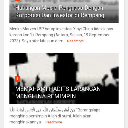
Hubungan Mesra Penguasa Dengan
Korporasi Dan Investor di Rempang
Menko Marves LBP harap investasi Xinyi China tidak lepas
karena konflik Rempang (Antara, Selasa, 19 September
2023). Saya pikir kita pun dem...
Readmore
5
MEMAHAMI HADITS LARANGAN
MENGHINA PEMIMPIN
مَنْ أَهَانَ سُلْطَانَ اللَّهِ فِي الْأَرْضِ أَهَانَهُ اللَّهُ "Barangsiapa
menghina pemimpin Allah di bumi, Allah akan
menghinakannya....
Readmore