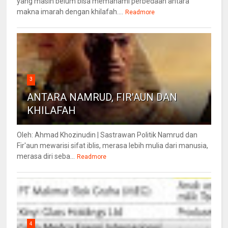
yang masih belum bisa memahami perbedaan antara
makna imarah dengan khilafah....
Readmore
3
ANTARA NAMRUD, FIR'AUN DAN
KHILAFAH
Oleh: Ahmad Khozinudin | Sastrawan Politik Namrud dan
Fir'aun mewarisi sifat iblis, merasa lebih mulia dari manusia,
merasa diri seba...
Readmore
4