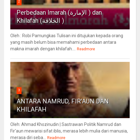
2
Perbedaan Imarah (الإمارة ) dan
Khilafah (الخلافة )
Oleh : Robi Pamungkas Tulisan ini ditujukan kepada orang
yang masih belum bisa memahami perbedaan antara
makna imarah dengan khilafah....
Readmore
3
ANTARA NAMRUD, FIR'AUN DAN
KHILAFAH
Oleh: Ahmad Khozinudin | Sastrawan Politik Namrud dan
Fir'aun mewarisi sifat iblis, merasa lebih mulia dari manusia,
merasa diri seba...
Readmore