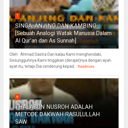
7
SINGA, ANJING DAN KAMBING
[Sebuah Analogi Watak Manusia Dalam
Al Qur’an dan As Sunnah]
Oleh : Ahmad Sastra Dan kalau Kami menghendaki,
Sesungguhnya Kami tinggikan (derajat)nya dengan ayat-
ayat itu, tetapi Dia cenderung kepad...
Readmore
8
THALABUN NUSROH ADALAH
METODE DAKWAH RASULULLAH
SAW