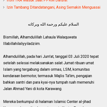
Ironi TKA Masuk Saat PPKM Darurat
Izin Tambang Ditandatangani, Asing Semakin Menguasai
السلام عليكم ورحمة الله وبركاته
Bismillah, Alhamdulillah Lahaula Walaquwata
Illabillahilaliyyiladziim.
Alhamdulillah, pada hari Jum'at, tanggal 03 Juli 2020 tepat
setelah selesai melaksanakan salat Jumat ribuan umat
Islam yang tergabung dalam ormas, LSM, komunitas
kendaraan bermotor, termasuk Majlis Ta'lim, pengajian
bahkan santri dan para kyai-nya tumpah ruah memenuhi
Jalan Ahmad Yani di kota Karawang.
Mereka berkumpul di halaman Islamic Center al-jihad