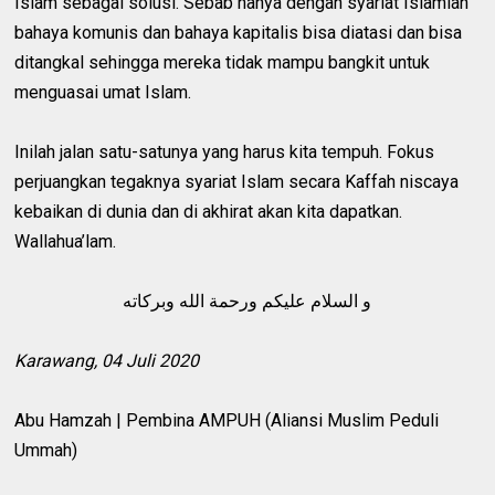
Islam sebagai solusi. Sebab hanya dengan syariat Islamlah
bahaya komunis dan bahaya kapitalis bisa diatasi dan bisa
ditangkal sehingga mereka tidak mampu bangkit untuk
menguasai umat Islam.
Inilah jalan satu-satunya yang harus kita tempuh. Fokus
perjuangkan tegaknya syariat Islam secara Kaffah niscaya
kebaikan di dunia dan di akhirat akan kita dapatkan.
Wallahua’lam.
و السلام عليكم ورحمة الله وبركاته
Karawang, 04 Juli 2020
Abu Hamzah | Pembina AMPUH (Aliansi Muslim Peduli
Ummah)