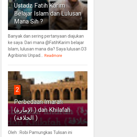
Ustadz Fatih Karim
Belajar Islam dan Lulusan
Mana Sih ?
Banyak dan sering pertanyaan diajukan
ke saya. Dari mana @FatihKarim belajar
Islam, lulusan mana dia? Saya lulusan D3
Agribisnis Unpad...
Readmore
2
Perbedaan Imarah
(الإمارة ) dan Khilafah
(الخلافة )
Oleh : Robi Pamungkas Tulisan ini