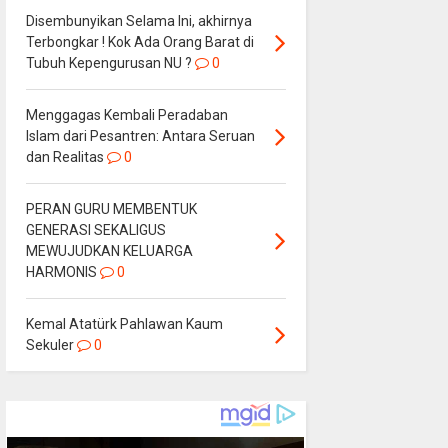
Disembunyikan Selama Ini, akhirnya
Terbongkar ! Kok Ada Orang Barat di
Tubuh Kepengurusan NU ?
0
Menggagas Kembali Peradaban
Islam dari Pesantren: Antara Seruan
dan Realitas
0
PERAN GURU MEMBENTUK
GENERASI SEKALIGUS
MEWUJUDKAN KELUARGA
HARMONIS
0
Kemal Atatürk Pahlawan Kaum
Sekuler
0