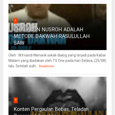
8
THALABUN NUSROH ADALAH
METODE DAKWAH RASULULLAH
SAW
Oleh : W.Irvandi Menarik sekali dialog yang terjadi pada Kabar
Malam yang diadakan oleh TV One pada hari Selasa, (25/08)
lalu. Setelah sulit...
Readmore
9
Konten Pergaulan Bebas, Teladan