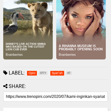
LABEL:
Opini
Syari'ah
3771
47
SHARE: