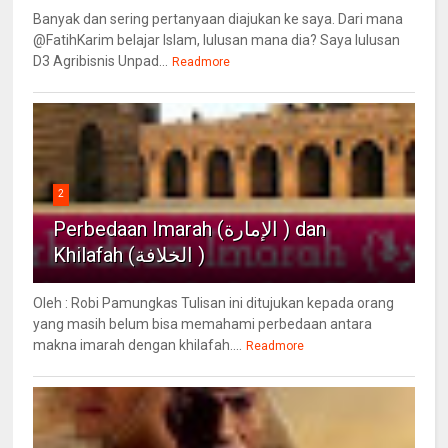
Banyak dan sering pertanyaan diajukan ke saya. Dari mana
@FatihKarim belajar Islam, lulusan mana dia? Saya lulusan
D3 Agribisnis Unpad...
Readmore
2
Perbedaan Imarah (الإمارة ) dan
Khilafah (الخلافة )
Oleh : Robi Pamungkas Tulisan ini ditujukan kepada orang
yang masih belum bisa memahami perbedaan antara
makna imarah dengan khilafah....
Readmore