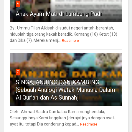
6
Anak Ayam Mati di Lumbung Padi
By : Ummu Fillah Alkisah di sudut negeri antah-berantah,
hiduplah tiga orang kakak beradik. Komang (16) Ketut (13)
dan Dika (7). Mereka menj...
Readmore
7
SINGA, ANJING DAN KAMBING
[Sebuah Analogi Watak Manusia Dalam
Al Qur’an dan As Sunnah]
Oleh : Ahmad Sastra Dan kalau Kami menghendaki,
Sesungguhnya Kami tinggikan (derajat)nya dengan ayat-
ayat itu, tetapi Dia cenderung kepad...
Readmore