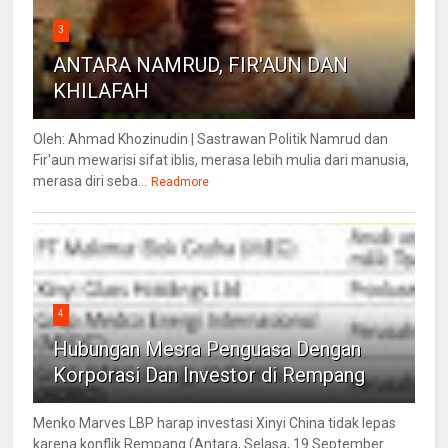
3
ANTARA NAMRUD, FIR'AUN DAN
KHILAFAH
Oleh: Ahmad Khozinudin | Sastrawan Politik Namrud dan
Fir'aun mewarisi sifat iblis, merasa lebih mulia dari manusia,
merasa diri seba...
Readmore
4
Hubungan Mesra Penguasa Dengan
Korporasi Dan Investor di Rempang
Menko Marves LBP harap investasi Xinyi China tidak lepas
karena konflik Rempang (Antara, Selasa, 19 September