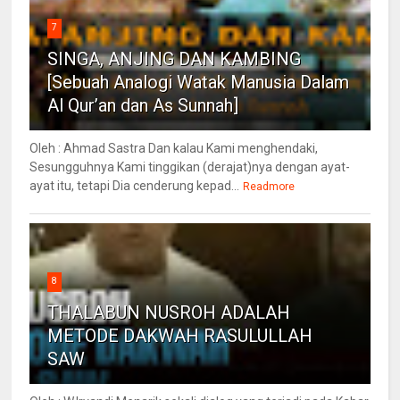
7
SINGA, ANJING DAN KAMBING
[Sebuah Analogi Watak Manusia Dalam
Al Qur’an dan As Sunnah]
Oleh : Ahmad Sastra Dan kalau Kami menghendaki,
Sesungguhnya Kami tinggikan (derajat)nya dengan ayat-
ayat itu, tetapi Dia cenderung kepad...
Readmore
8
THALABUN NUSROH ADALAH
METODE DAKWAH RASULULLAH
SAW