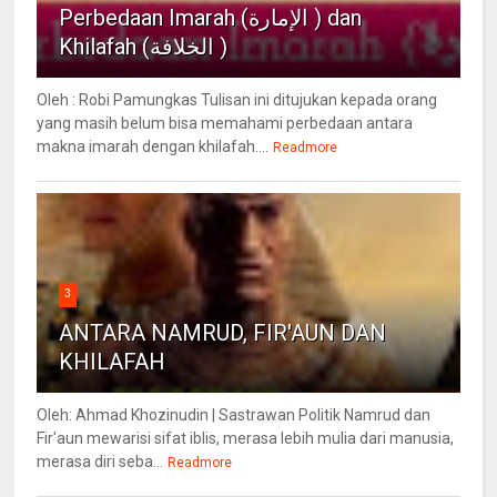
Perbedaan Imarah (الإمارة ) dan
Khilafah (الخلافة )
Oleh : Robi Pamungkas Tulisan ini ditujukan kepada orang
yang masih belum bisa memahami perbedaan antara
makna imarah dengan khilafah....
Readmore
3
ANTARA NAMRUD, FIR'AUN DAN
KHILAFAH
Oleh: Ahmad Khozinudin | Sastrawan Politik Namrud dan
Fir'aun mewarisi sifat iblis, merasa lebih mulia dari manusia,
merasa diri seba...
Readmore