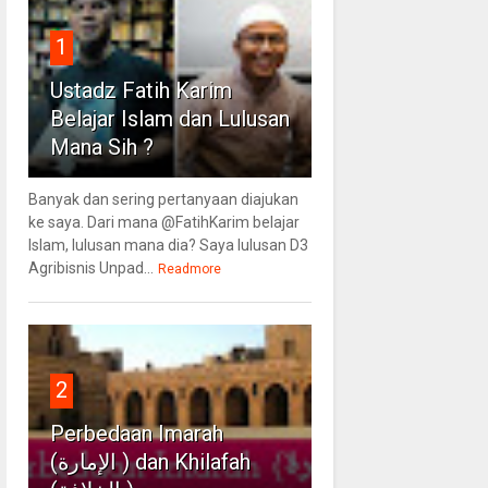
1
Ustadz Fatih Karim
Belajar Islam dan Lulusan
Mana Sih ?
Banyak dan sering pertanyaan diajukan
ke saya. Dari mana @FatihKarim belajar
Islam, lulusan mana dia? Saya lulusan D3
Agribisnis Unpad...
Readmore
2
Perbedaan Imarah
(الإمارة ) dan Khilafah