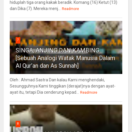
hiduplah tiga orang kakak beradik. Komang (16) Ketut (13)
dan Dika (7). Mereka menj...
Readmore
7
SINGA, ANJING DAN KAMBING
[Sebuah Analogi Watak Manusia Dalam
Al Qur’an dan As Sunnah]
Oleh : Ahmad Sastra Dan kalau Kami menghendaki,
Sesungguhnya Kami tinggikan (derajat)nya dengan ayat-
ayat itu, tetapi Dia cenderung kepad...
Readmore
8