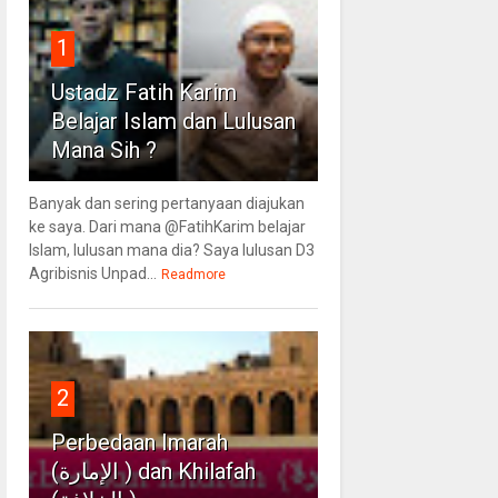
1
Ustadz Fatih Karim
Belajar Islam dan Lulusan
Mana Sih ?
Banyak dan sering pertanyaan diajukan
ke saya. Dari mana @FatihKarim belajar
Islam, lulusan mana dia? Saya lulusan D3
Agribisnis Unpad...
Readmore
2
Perbedaan Imarah
(الإمارة ) dan Khilafah