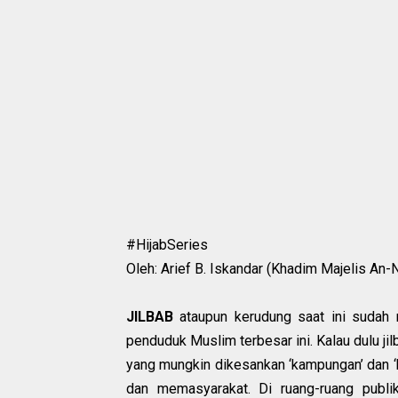
#HijabSeries
Oleh: Arief B. Iskandar (Khadim Majelis An-
JILBAB
ataupun kerudung saat ini sudah m
penduduk Muslim terbesar ini. Kalau dulu ji
yang mungkin dikesankan ‘kampungan’ dan ‘k
dan memasyarakat. Di ruang-ruang publi