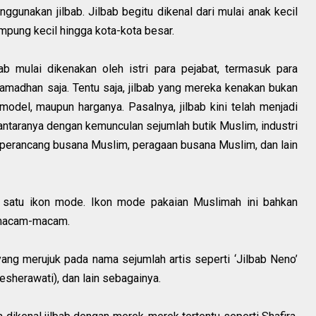
nakan jilbab. Jilbab begitu dikenal dari mulai anak kecil
mpung kecil hingga kota-kota besar.
bab mulai dikenakan oleh istri para pejabat, termasuk para
 Ramadhan saja. Tentu saja, jilbab yang mereka kenakan bukan
 model, maupun harganya. Pasalnya, jilbab kini telah menjadi
i antaranya dengan kemunculan sejumlah butik Muslim, industri
perancang busana Muslim, peragaan busana Muslim, dan lain
lah satu ikon mode. Ikon mode pakaian Muslimah ini bahkan
ermacam-macam.
ang merujuk pada nama sejumlah artis seperti ‘Jilbab Neno’
oesherawati), dan lain sebagainya.