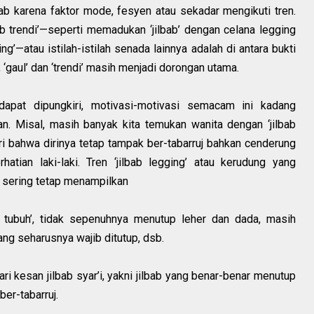
ab karena faktor mode, fesyen atau sekadar mengikuti tren.
bab trendi’—seperti memadukan ‘jilbab’ dengan celana legging
ing’—atau istilah-istilah senada lainnya adalah di antara bukti
 ‘gaul’ dan ‘trendi’ masih menjadi dorongan utama.
dapat dipungkiri, motivasi-motivasi semacam ini kadang
n. Misal, masih banyak kita temukan wanita dengan ‘jilbab
dari bahwa dirinya tetap tampak ber-tabarruj bahkan cenderung
atian laki-laki. Tren ‘jilbab legging’ atau kerudung yang
, sering tetap menampilkan
k tubuh’, tidak sepenuhnya menutup leher dan dada, masih
ng seharusnya wajib ditutup, dsb.
ri kesan jilbab syar’i, yakni jilbab yang benar-benar menutup
ber-tabarruj.