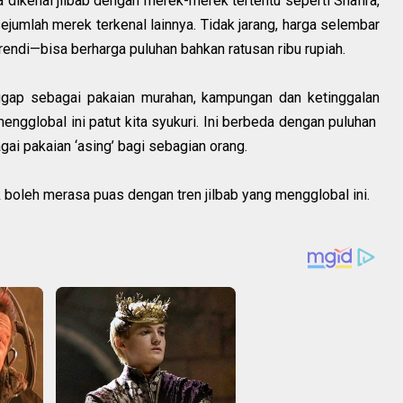
 dikenal jilbab dengan merek-merek tertentu seperti Shafira,
sejumlah merek terkenal lainnya. Tidak jarang, harga selembar
rendi—bisa berharga puluhan bahkan ratusan ribu rupiah.
ianggap sebagai pakaian murahan, kampungan dan ketinggalan
engglobal ini patut kita syukuri. Ini berbeda dengan puluhan
gai pakaian ‘asing’ bagi sebagian orang.
k boleh merasa puas dengan tren jilbab yang mengglobal ini.