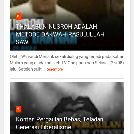
8
THALABUN NUSROH ADALAH
METODE DAKWAH RASULULLAH
SAW
Oleh : W.Irvandi Menarik sekali dialog yang terjadi pada Kabar
Malam yang diadakan oleh TV One pada hari Selasa, (25/08)
lalu. Setelah sulit...
Readmore
9
Konten Pergaulan Bebas, Teladan
Generasi Liberalisme