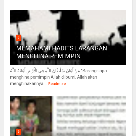
5
MEMAHAMI HADITS LARANGAN
MENGHINA PEMIMPIN
مَنْ أَهَانَ سُلْطَانَ اللَّهِ فِي الْأَرْضِ أَهَانَهُ اللَّهُ "Barangsiapa
menghina pemimpin Allah di bumi, Allah akan
menghinakannya....
Readmore
6