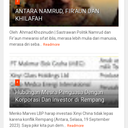
3
ANTARA NAMRUD, FIR'AUN DAN
KHILAFAH
Oleh: Ahmad Khozinudin | Sastrawan Politik Namrud dan
Fir'aun mewarisi sifat iblis, merasa lebih mulia dari manusia,
merasa diri seba...
Readmore
4
Hubungan Mesra Penguasa Dengan
Korporasi Dan Investor di Rempang
Menko Marves LBP harap investasi Xinyi China tidak lepas
karena konflik Rempang (Antara, Selasa, 19 September
2023). Saya pikir kita pun dem...
Readmore