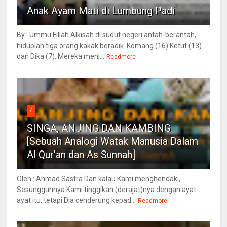
Anak Ayam Mati di Lumbung Padi
By : Ummu Fillah Alkisah di sudut negeri antah-berantah,
hiduplah tiga orang kakak beradik. Komang (16) Ketut (13)
dan Dika (7). Mereka menj...
Readmore
7
SINGA, ANJING DAN KAMBING
[Sebuah Analogi Watak Manusia Dalam
Al Qur’an dan As Sunnah]
Oleh : Ahmad Sastra Dan kalau Kami menghendaki,
Sesungguhnya Kami tinggikan (derajat)nya dengan ayat-
ayat itu, tetapi Dia cenderung kepad...
Readmore