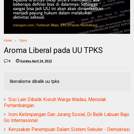
Home
Opini
Aroma Liberal pada UU TPKS
0
Sunday, April 24, 2022
liberalisme dibalik uu tpks
Sisi Lain Dibalik Kisruh Warga Wadas, Menolak
Pertambangan
Ironi Ketimpangan Dan Jurang Sosial, Di Balik Labuan Bajo
Go Internasional
Kerusakan Perempuan Dalam Sistem Sekuler - Demokrasi